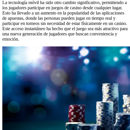
La tecnología móvil ha sido otro cambio significativo, permitiendo a
los jugadores participar en juegos de casino desde cualquier lugar.
Esto ha llevado a un aumento en la popularidad de las aplicaciones
de apuestas, donde las personas pueden jugar en tiempo real y
participar en torneos sin necesidad de estar físicamente en un casino.
Este acceso instantáneo ha hecho que el juego sea más atractivo para
una nueva generación de jugadores que buscan conveniencia y
emoción.