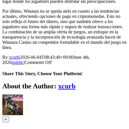
lugar donde los jugadores pueden disfrutar sin preocupaciones.
Por último, Winaura no se queda atrás en cuanto a las tendencias
actuales, ofreciendo opciones de pago en criptomonedas. Esto no
solo refleja el futuro del dinero, sino que también ofrece a los
jugadores una forma más rápida y segura de realizar transacciones.
La combinación de su amplia oferta de juegos, un enfoque en la
transparencia y la incorporación de tecnología avanzada hacen de
Winaura Casino un competidor formidable en el mundo del juego en
línea.
By
xcurb
|
2026-06-04T08:43:49+00:00
June 4th,
on
2026
|
public
|
Comments Off
Los
jugadores
Share This Story, Choose Your Platform!
famosos
que
Facebook
Twitter
Reddit
LinkedIn
Tumblr
Pinterest
Vk
Email
About the Author:
xcurb
redefinieron
la
experiencia
en
los
casinos
Close
×
product
quick