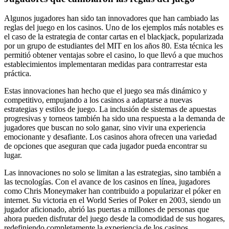
Algunos jugadores han sido tan innovadores que han cambiado las
reglas del juego en los casinos. Uno de los ejemplos más notables es
el caso de la estrategia de contar cartas en el blackjack, popularizada
por un grupo de estudiantes del MIT en los años 80. Esta técnica les
permitió obtener ventajas sobre el casino, lo que llevó a que muchos
establecimientos implementaran medidas para contrarrestar esta
práctica.
Estas innovaciones han hecho que el juego sea más dinámico y
competitivo, empujando a los casinos a adaptarse a nuevas
estrategias y estilos de juego. La inclusión de sistemas de apuestas
progresivas y torneos también ha sido una respuesta a la demanda de
jugadores que buscan no solo ganar, sino vivir una experiencia
emocionante y desafiante. Los casinos ahora ofrecen una variedad
de opciones que aseguran que cada jugador pueda encontrar su
lugar.
Las innovaciones no solo se limitan a las estrategias, sino también a
las tecnologías. Con el avance de los casinos en línea, jugadores
como Chris Moneymaker han contribuido a popularizar el póker en
internet. Su victoria en el World Series of Poker en 2003, siendo un
jugador aficionado, abrió las puertas a millones de personas que
ahora pueden disfrutar del juego desde la comodidad de sus hogares,
redefiniendo completamente la experiencia de los casinos.