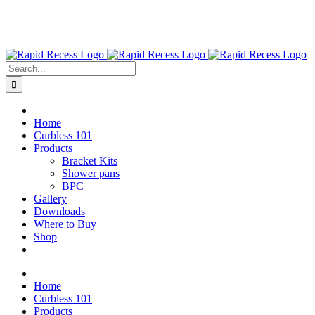
Search
for:
Home
Curbless 101
Products
Bracket Kits
Shower pans
BPC
Gallery
Downloads
Where to Buy
Shop
Home
Curbless 101
Products