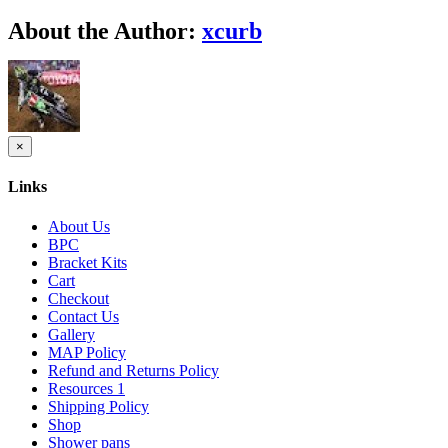
Myths
What
Facebook
Twitter
Reddit
LinkedIn
Tumblr
Pinterest
Vk
Email
About the Author:
xcurb
Really
Holds
True
Close
×
product
quick
Links
view
About Us
BPC
Bracket Kits
Cart
Checkout
Contact Us
Gallery
MAP Policy
Refund and Returns Policy
Resources 1
Shipping Policy
Shop
Shower pans