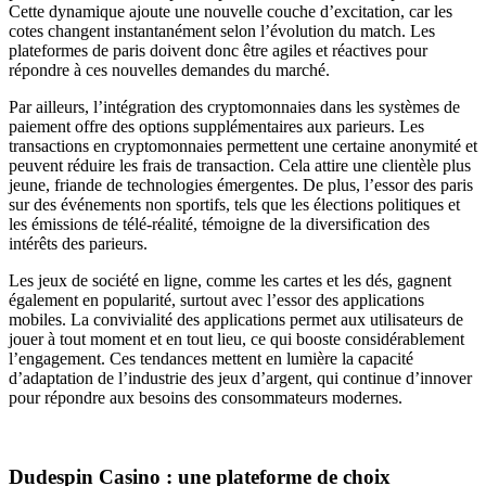
Cette dynamique ajoute une nouvelle couche d’excitation, car les
cotes changent instantanément selon l’évolution du match. Les
plateformes de paris doivent donc être agiles et réactives pour
répondre à ces nouvelles demandes du marché.
Par ailleurs, l’intégration des cryptomonnaies dans les systèmes de
paiement offre des options supplémentaires aux parieurs. Les
transactions en cryptomonnaies permettent une certaine anonymité et
peuvent réduire les frais de transaction. Cela attire une clientèle plus
jeune, friande de technologies émergentes. De plus, l’essor des paris
sur des événements non sportifs, tels que les élections politiques et
les émissions de télé-réalité, témoigne de la diversification des
intérêts des parieurs.
Les jeux de société en ligne, comme les cartes et les dés, gagnent
également en popularité, surtout avec l’essor des applications
mobiles. La convivialité des applications permet aux utilisateurs de
jouer à tout moment et en tout lieu, ce qui booste considérablement
l’engagement. Ces tendances mettent en lumière la capacité
d’adaptation de l’industrie des jeux d’argent, qui continue d’innover
pour répondre aux besoins des consommateurs modernes.
Dudespin Casino : une plateforme de choix