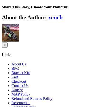
Technologie
et
Share This Story, Choose Your Platform!
pari
comment
Facebook
Twitter
Reddit
LinkedIn
Tumblr
Pinterest
Vk
Email
About the Author:
xcurb
l'innovation
transforme
le
jeu
moderne
Close
×
product
quick
Links
view
About Us
BPC
Bracket Kits
Cart
Checkout
Contact Us
Gallery
MAP Policy
Refund and Returns Policy
Resources 1