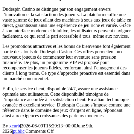
Dudespin Casino se distingue par son engagement envers
l’innovation et la satisfaction des joueurs. La plateforme offre une
vaste gamme de jeux allant des machines à sous aux jeux de table en
direct, garantissant ainsi une expérience de jeu riche et variée. Grâce
à son interface moderne et intuitive, les utilisateurs peuvent naviguer
facilement, ce qui rend le pari accessible à tous, même aux novices.
Les promotions attractives et les bonus de bienvenue font également
partie des atouts de Dudespin Casino. Ces offres permettent aux
nouveaux joueurs de commencer leur aventure sans pression
financière. De plus, un programme VIP est proposé pour
récompenser les joueurs fidèles, renforçant ainsi l’engagement des
clients à long terme. Ce type d’approche proactive est essentiel dans
un marché concurrentiel.
Enfin, le service client, disponible 24/7, assure une assistance
optimale aux utilisateurs. Cette disponibilité témoigne de
l’importance accordée à la satisfaction client. En alliant technologie
avancée et excellent service, Dudespin Casino s’impose comme une
référence dans le domaine des jeux d’argent en ligne, répondant
ainsi aux exigences croissantes des parieurs modernes.
By
xcurb
|
2026-06-09T15:29:13+00:00
June 9th,
on
2026
|
public
|
Comments Off