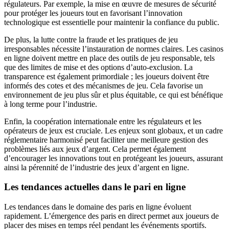
régulateurs. Par exemple, la mise en œuvre de mesures de sécurité
pour protéger les joueurs tout en favorisant l’innovation
technologique est essentielle pour maintenir la confiance du public.
De plus, la lutte contre la fraude et les pratiques de jeu
irresponsables nécessite l’instauration de normes claires. Les casinos
en ligne doivent mettre en place des outils de jeu responsable, tels
que des limites de mise et des options d’auto-exclusion. La
transparence est également primordiale ; les joueurs doivent être
informés des cotes et des mécanismes de jeu. Cela favorise un
environnement de jeu plus sûr et plus équitable, ce qui est bénéfique
à long terme pour l’industrie.
Enfin, la coopération internationale entre les régulateurs et les
opérateurs de jeux est cruciale. Les enjeux sont globaux, et un cadre
réglementaire harmonisé peut faciliter une meilleure gestion des
problèmes liés aux jeux d’argent. Cela permet également
d’encourager les innovations tout en protégeant les joueurs, assurant
ainsi la pérennité de l’industrie des jeux d’argent en ligne.
Les tendances actuelles dans le pari en ligne
Les tendances dans le domaine des paris en ligne évoluent
rapidement. L’émergence des paris en direct permet aux joueurs de
placer des mises en temps réel pendant les événements sportifs.