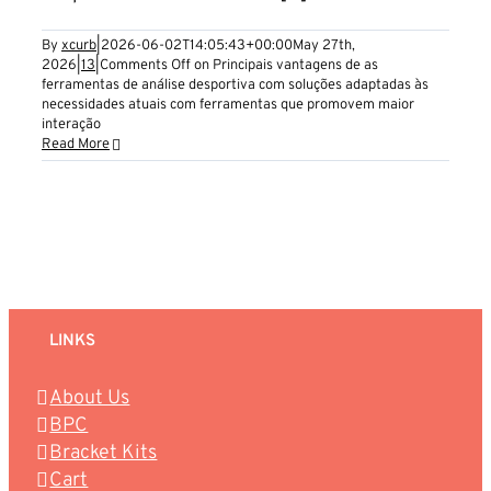
By
xcurb
|
2026-06-02T14:05:43+00:00
May 27th,
2026
|
13
|
Comments Off
on Principais vantagens de as
ferramentas de análise desportiva com soluções adaptadas às
necessidades atuais com ferramentas que promovem maior
interação
Read More
LINKS
About Us
BPC
Bracket Kits
Cart