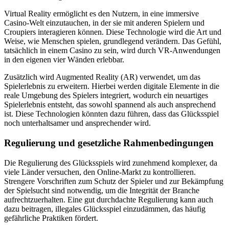
Virtual Reality ermöglicht es den Nutzern, in eine immersive
Casino-Welt einzutauchen, in der sie mit anderen Spielern und
Croupiers interagieren können. Diese Technologie wird die Art und
Weise, wie Menschen spielen, grundlegend verändern. Das Gefühl,
tatsächlich in einem Casino zu sein, wird durch VR-Anwendungen
in den eigenen vier Wänden erlebbar.
Zusätzlich wird Augmented Reality (AR) verwendet, um das
Spielerlebnis zu erweitern. Hierbei werden digitale Elemente in die
reale Umgebung des Spielers integriert, wodurch ein neuartiges
Spielerlebnis entsteht, das sowohl spannend als auch ansprechend
ist. Diese Technologien könnten dazu führen, dass das Glücksspiel
noch unterhaltsamer und ansprechender wird.
Regulierung und gesetzliche Rahmenbedingungen
Die Regulierung des Glücksspiels wird zunehmend komplexer, da
viele Länder versuchen, den Online-Markt zu kontrollieren.
Strengere Vorschriften zum Schutz der Spieler und zur Bekämpfung
der Spielsucht sind notwendig, um die Integrität der Branche
aufrechtzuerhalten. Eine gut durchdachte Regulierung kann auch
dazu beitragen, illegales Glücksspiel einzudämmen, das häufig
gefährliche Praktiken fördert.