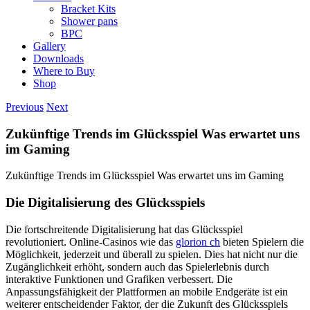
Bracket Kits
Shower pans
BPC
Gallery
Downloads
Where to Buy
Shop
Previous
Next
Zukünftige Trends im Glücksspiel Was erwartet uns
im Gaming
Zukünftige Trends im Glücksspiel Was erwartet uns im Gaming
Die Digitalisierung des Glücksspiels
Die fortschreitende Digitalisierung hat das Glücksspiel
revolutioniert. Online-Casinos wie das
glorion ch
bieten Spielern die
Möglichkeit, jederzeit und überall zu spielen. Dies hat nicht nur die
Zugänglichkeit erhöht, sondern auch das Spielerlebnis durch
interaktive Funktionen und Grafiken verbessert. Die
Anpassungsfähigkeit der Plattformen an mobile Endgeräte ist ein
weiterer entscheidender Faktor, der die Zukunft des Glücksspiels