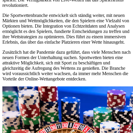
revolutioniert.
Die Sportwettenbranche entwickelt sich ständig weiter, mit neuen
Märkten und Wettmöglichkeiten, die den Spielern eine Vielzahl von
Optionen bieten. Die Integration von Echtzeitdaten und Analysen
ermöglicht es den Spielern, fundierte Entscheidungen zu treffen und
ihre Wettstrategien zu optimieren. Dies führt zu einem immersiven
Erlebnis, das über das einfache Platzieren einer Wette hinausgeht.
Zusätzlich hat die Pandemie dazu geführt, dass viele Menschen nach
neuen Formen der Unterhaltung suchen. Sportwetten bieten eine
attraktive Möglichkeit, sich mit Sport zu beschäftigen und
gleichzeitig die Aufregung des Wettens zu genießen. Die Branche
wird voraussichtlich weiter wachsen, da immer mehr Menschen die
Vorteile der Online-Wettangebote entdecken.