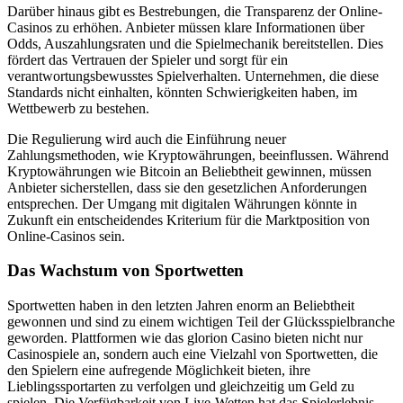
Darüber hinaus gibt es Bestrebungen, die Transparenz der Online-
Casinos zu erhöhen. Anbieter müssen klare Informationen über
Odds, Auszahlungsraten und die Spielmechanik bereitstellen. Dies
fördert das Vertrauen der Spieler und sorgt für ein
verantwortungsbewusstes Spielverhalten. Unternehmen, die diese
Standards nicht einhalten, könnten Schwierigkeiten haben, im
Wettbewerb zu bestehen.
Die Regulierung wird auch die Einführung neuer
Zahlungsmethoden, wie Kryptowährungen, beeinflussen. Während
Kryptowährungen wie Bitcoin an Beliebtheit gewinnen, müssen
Anbieter sicherstellen, dass sie den gesetzlichen Anforderungen
entsprechen. Der Umgang mit digitalen Währungen könnte in
Zukunft ein entscheidendes Kriterium für die Marktposition von
Online-Casinos sein.
Das Wachstum von Sportwetten
Sportwetten haben in den letzten Jahren enorm an Beliebtheit
gewonnen und sind zu einem wichtigen Teil der Glücksspielbranche
geworden. Plattformen wie das glorion Casino bieten nicht nur
Casinospiele an, sondern auch eine Vielzahl von Sportwetten, die
den Spielern eine aufregende Möglichkeit bieten, ihre
Lieblingssportarten zu verfolgen und gleichzeitig um Geld zu
spielen. Die Verfügbarkeit von Live-Wetten hat das Spielerlebnis