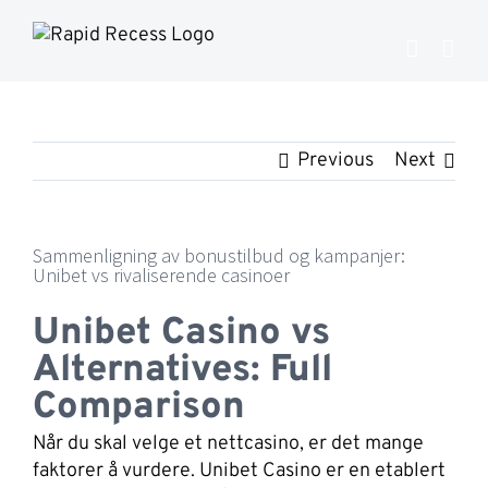
Skip
to
content
Previous
Next
Sammenligning av bonustilbud og kampanjer:
Unibet vs rivaliserende casinoer
Unibet Casino vs
Alternatives: Full
Comparison
Når du skal velge et nettcasino, er det mange
faktorer å vurdere. Unibet Casino er en etablert