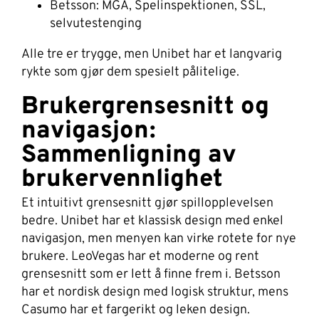
Betsson: MGA, Spelinspektionen, SSL,
selvutestenging
Alle tre er trygge, men Unibet har et langvarig
rykte som gjør dem spesielt pålitelige.
Brukergrensesnitt og
navigasjon:
Sammenligning av
brukervennlighet
Et intuitivt grensesnitt gjør spillopplevelsen
bedre. Unibet har et klassisk design med enkel
navigasjon, men menyen kan virke rotete for nye
brukere. LeoVegas har et moderne og rent
grensesnitt som er lett å finne frem i. Betsson
har et nordisk design med logisk struktur, mens
Casumo har et fargerikt og leken design.