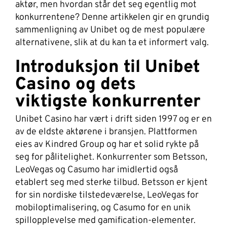
aktør, men hvordan står det seg egentlig mot
konkurrentene? Denne artikkelen gir en grundig
sammenligning av Unibet og de mest populære
alternativene, slik at du kan ta et informert valg.
Introduksjon til Unibet
Casino og dets
viktigste konkurrenter
Unibet Casino har vært i drift siden 1997 og er en
av de eldste aktørene i bransjen. Plattformen
eies av Kindred Group og har et solid rykte på
seg for pålitelighet. Konkurrenter som Betsson,
LeoVegas og Casumo har imidlertid også
etablert seg med sterke tilbud. Betsson er kjent
for sin nordiske tilstedeværelse, LeoVegas for
mobiloptimalisering, og Casumo for en unik
spillopplevelse med gamification-elementer.