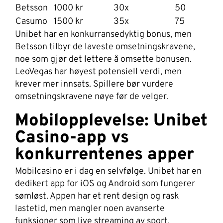
Betsson
1000 kr
30x
50
Casumo
1500 kr
35x
75
Unibet har en konkurransedyktig bonus, men
Betsson tilbyr de laveste omsetningskravene,
noe som gjør det lettere å omsette bonusen.
LeoVegas har høyest potensiell verdi, men
krever mer innsats. Spillere bør vurdere
omsetningskravene nøye før de velger.
Mobilopplevelse: Unibet
Casino-app vs
konkurrentenes apper
Mobilcasino er i dag en selvfølge. Unibet har en
dedikert app for iOS og Android som fungerer
sømløst. Appen har et rent design og rask
lastetid, men mangler noen avanserte
funksjoner som live streaming av sport.