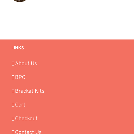
LINKS
About Us
BPC
Bracket Kits
Cart
Checkout
Contact Us