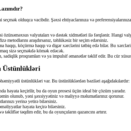
Lazımdır?
i seçmək olduqca vacibdir. Şəxsi ehtiyaclarınıza və preferensiyalarını
si özünəməxsus valyutaları və dəstək xidmətləri ilə fərqlənir. Hangi va
fizə metodlarını araşdırsanız, təhlükəsiz bir seçim edərsiniz.
 haqqı, köçürmə haqqı və digər xərclərini tətbiq edə bilər. Bu xərcləri
oxumaq sizə seçməkdə kömək edəcək.
, sadiqlik proqramları və ya impulsif əmanətlər təklif edir. Bu cür xüsusi
 Üstünlükləri
həmiyyətli üstünlükləri var. Bu üstünlüklərdən bəziləri aşağıdakılardır:
nda həyata keçirilir, bu da oyun prosesi üçün ideal bir çözüm yaradır.
təmin olunub, yəni şəxsiyyətiniz və maliyyə məlumatlarınız qorunur.
arınızı yerinə yetirə bilərsiniz.
məliyyatlar həyata keçirə bilərsiniz.
ə təkliflər təqdim edir, bu da oyunçuların qazancını artırır.