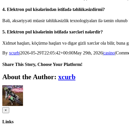
4. Elektron pul kisələrindən istifadə təhlükəsizdirmi?
Bəli, əksəriyyəti müasir təhlükəsizlik texnologiyaları ilə təmin olunub
5. Elektron pul kisələrinin istifadə xərcləri nələrdir?
Xidmət haqları, köçürmə haqları və digər gizli xərclər ola bilir, buna 
By
xcurb
|
2026-05-29T22:05:42+00:00
May 29th, 2026
|
casino
|
Comme
Share This Story, Choose Your Platform!
Facebook
Twitter
Reddit
LinkedIn
Tumblr
Pinterest
Vk
Email
About the Author:
xcurb
Close
×
product
quick
Links
view