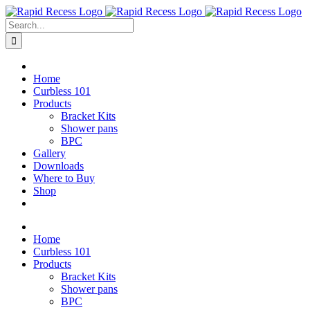
Skip
to
Search
content
for:
Home
Curbless 101
Products
Bracket Kits
Shower pans
BPC
Gallery
Downloads
Where to Buy
Shop
Home
Curbless 101
Products
Bracket Kits
Shower pans
BPC