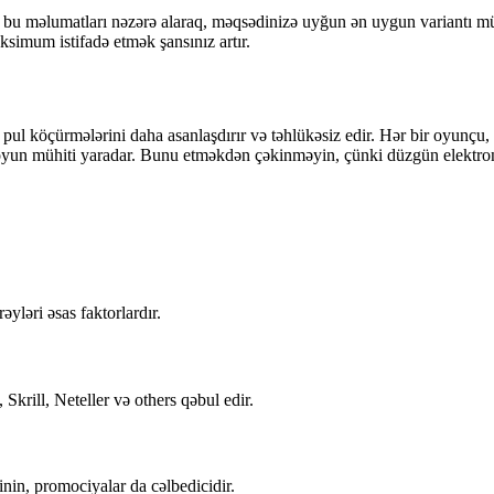
n bu məlumatları nəzərə alaraq, məqsədinizə uyğun ən uygun variantı m
imum istifadə etmək şansınız artır.
pul köçürmələrini daha asanlaşdırır və təhlükəsiz edir. Hər bir oyunçu,
ir oyun mühiti yaradar. Bunu etməkdən çəkinməyin, çünki düzgün elektro
rəyləri əsas faktorlardır.
Skrill, Neteller və others qəbul edir.
inin, promociyalar da cəlbedicidir.