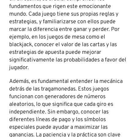
fundamentos que rigen este emocionante
mundo. Cada juego tiene sus propias reglas y
estrategias, y familiarizarse con ellos puede
marcar la diferencia entre ganar y perder. Por
ejemplo, en los juegos de mesa como el
blackjack, conocer el valor de las cartas y las
estrategias de apuesta puede mejorar
significativamente las probabilidades a favor del
jugador.
Además, es fundamental entender la mecánica
detrás de las tragamonedas. Estos juegos
funcionan con generadores de números
aleatorios, lo que significa que cada giro es
independiente. Sin embargo, conocer las
diferentes líneas de pago y los símbolos
especiales puede ayudar a maximizar las
ganancias. La paciencia y la práctica son clave