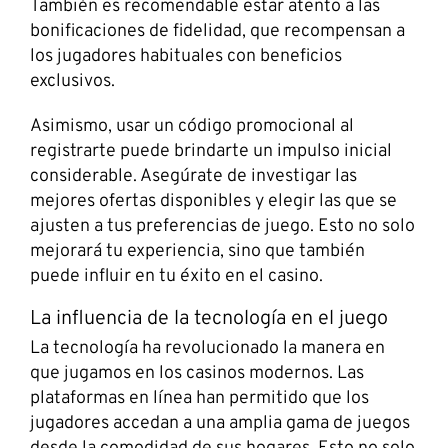
También es recomendable estar atento a las
bonificaciones de fidelidad, que recompensan a
los jugadores habituales con beneficios
exclusivos.
Asimismo, usar un código promocional al
registrarte puede brindarte un impulso inicial
considerable. Asegúrate de investigar las
mejores ofertas disponibles y elegir las que se
ajusten a tus preferencias de juego. Esto no solo
mejorará tu experiencia, sino que también
puede influir en tu éxito en el casino.
La influencia de la tecnología en el juego
La tecnología ha revolucionado la manera en
que jugamos en los casinos modernos. Las
plataformas en línea han permitido que los
jugadores accedan a una amplia gama de juegos