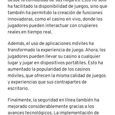
desde la comodidad de sus hogares. Esto no solo
ha facilitado la disponibilidad de juegos, sino que
también ha permitido la creación de funciones
innovadoras, como el casino en vivo, donde los
jugadores pueden interactuar con crupieres
reales en tiempo real.
Además, el uso de aplicaciones móviles ha
transformado la experiencia de juego. Ahora, los
jugadores pueden llevar su casino a cualquier
lugar y jugar en dispositivos portátiles. Esto ha
aumentado la popularidad de los casinos
móviles, que ofrecen la misma calidad de juegos
y experiencias que sus contrapartes de
escritorio.
Finalmente, la seguridad en línea también ha
mejorado considerablemente gracias a los
avances tecnológicos. La implementación de