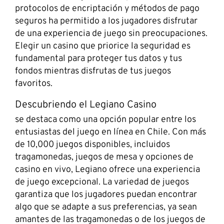
protocolos de encriptación y métodos de pago
seguros ha permitido a los jugadores disfrutar
de una experiencia de juego sin preocupaciones.
Elegir un casino que priorice la seguridad es
fundamental para proteger tus datos y tus
fondos mientras disfrutas de tus juegos
favoritos.
Descubriendo el Legiano Casino
se destaca como una opción popular entre los
entusiastas del juego en línea en Chile. Con más
de 10,000 juegos disponibles, incluidos
tragamonedas, juegos de mesa y opciones de
casino en vivo, Legiano ofrece una experiencia
de juego excepcional. La variedad de juegos
garantiza que los jugadores puedan encontrar
algo que se adapte a sus preferencias, ya sean
amantes de las tragamonedas o de los juegos de