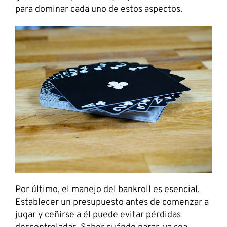
para dominar cada uno de estos aspectos.
Por último, el manejo del bankroll es esencial.
Establecer un presupuesto antes de comenzar a
jugar y ceñirse a él puede evitar pérdidas