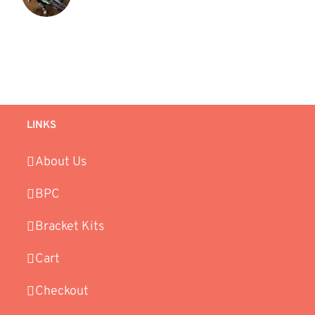
LINKS
About Us
BPC
Bracket Kits
Cart
Checkout