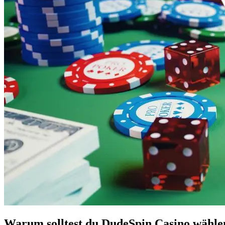
Warum solltest du DudeSpin Casino wähle