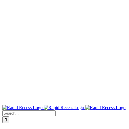
Skip
to
content
Search
for: