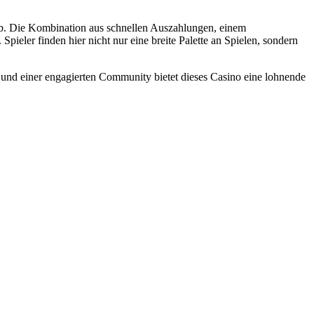
 ab. Die Kombination aus schnellen Auszahlungen, einem
ler finden hier nicht nur eine breite Palette an Spielen, sondern
 und einer engagierten Community bietet dieses Casino eine lohnende