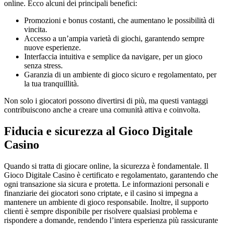
online. Ecco alcuni dei principali benefici:
Promozioni e bonus costanti, che aumentano le possibilità di
vincita.
Accesso a un’ampia varietà di giochi, garantendo sempre
nuove esperienze.
Interfaccia intuitiva e semplice da navigare, per un gioco
senza stress.
Garanzia di un ambiente di gioco sicuro e regolamentato, per
la tua tranquillità.
Non solo i giocatori possono divertirsi di più, ma questi vantaggi
contribuiscono anche a creare una comunità attiva e coinvolta.
Fiducia e sicurezza al Gioco Digitale
Casino
Quando si tratta di giocare online, la sicurezza è fondamentale. Il
Gioco Digitale Casino è certificato e regolamentato, garantendo che
ogni transazione sia sicura e protetta. Le informazioni personali e
finanziarie dei giocatori sono criptate, e il casino si impegna a
mantenere un ambiente di gioco responsabile. Inoltre, il supporto
clienti è sempre disponibile per risolvere qualsiasi problema e
rispondere a domande, rendendo l’intera esperienza più rassicurante