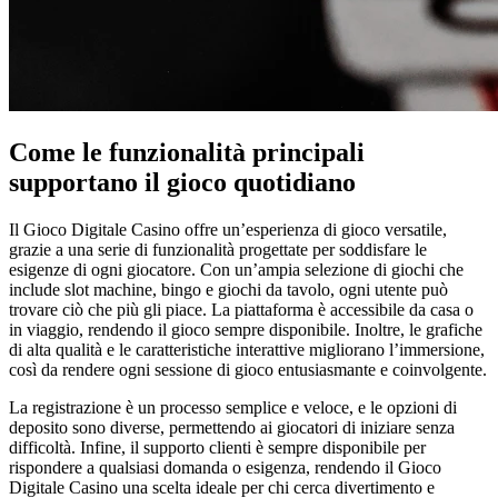
Come le funzionalità principali
supportano il gioco quotidiano
Il Gioco Digitale Casino offre un’esperienza di gioco versatile,
grazie a una serie di funzionalità progettate per soddisfare le
esigenze di ogni giocatore. Con un’ampia selezione di giochi che
include slot machine, bingo e giochi da tavolo, ogni utente può
trovare ciò che più gli piace. La piattaforma è accessibile da casa o
in viaggio, rendendo il gioco sempre disponibile. Inoltre, le grafiche
di alta qualità e le caratteristiche interattive migliorano l’immersione,
così da rendere ogni sessione di gioco entusiasmante e coinvolgente.
La registrazione è un processo semplice e veloce, e le opzioni di
deposito sono diverse, permettendo ai giocatori di iniziare senza
difficoltà. Infine, il supporto clienti è sempre disponibile per
rispondere a qualsiasi domanda o esigenza, rendendo il Gioco
Digitale Casino una scelta ideale per chi cerca divertimento e