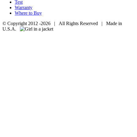
Test
Warranty
Where to Buy
© Copyright 2012 -
2026 | All Rights Reserved | Made in
U.S.A.
Facebook
Go
to
Top