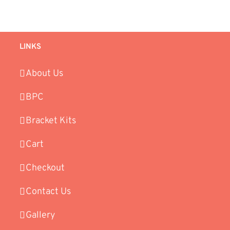
LINKS
About Us
BPC
Bracket Kits
Cart
Checkout
Contact Us
Gallery