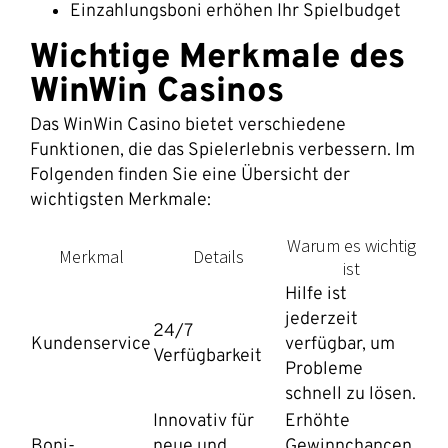
Einzahlungsboni erhöhen Ihr Spielbudget
Wichtige Merkmale des
WinWin Casinos
Das WinWin Casino bietet verschiedene
Funktionen, die das Spielerlebnis verbessern. Im
Folgenden finden Sie eine Übersicht der
wichtigsten Merkmale:
Warum es wichtig
Merkmal
Details
ist
Hilfe ist
jederzeit
24/7
Kundenservice
verfügbar, um
Verfügbarkeit
Probleme
schnell zu lösen.
Innovativ für
Erhöhte
Boni-
neue und
Gewinnchancen