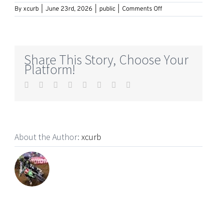
on
By
xcurb
|
June 23rd, 2026
|
public
|
Comments Off
WinWin
Casino
Boni
2026:
So
Share This Story, Choose Your
maximieren
Platform!
Spieler
ihre
Facebook
Twitter
Reddit
LinkedIn
Tumblr
Pinterest
Vk
Email
Gewinne
About the Author:
xcurb