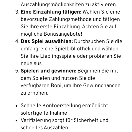
Auszahlungsmöglichkeiten zu aktivieren.
Eine Einzahlung tätigen:
Wählen Sie eine
bevorzugte Zahlungsmethode und tätigen
Sie Ihre erste Einzahlung. Achten Sie auf
mögliche Bonusangebote!
Das Spiel auswählen:
Durchsuchen Sie die
umfangreiche Spielbibliothek und wählen
Sie Ihre Lieblingsspiele oder probieren Sie
neue aus.
Spielen und gewinnen:
Beginnen Sie mit
dem Spielen und nutzen Sie die
verfügbaren Boni, um Ihre Gewinnchancen
zu erhöhen.
Schnelle Kontoerstellung ermöglicht
sofortige Teilnahme
Verifizierung sorgt für Sicherheit und
schnelles Auszahlen