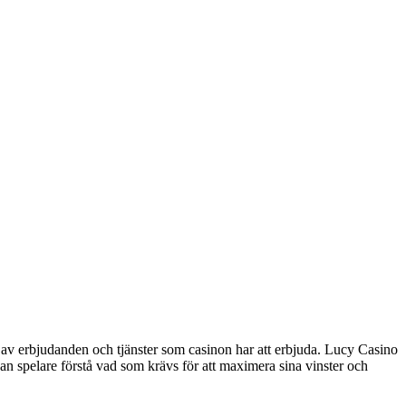
na av erbjudanden och tjänster som casinon har att erbjuda. Lucy Casino
, kan spelare förstå vad som krävs för att maximera sina vinster och