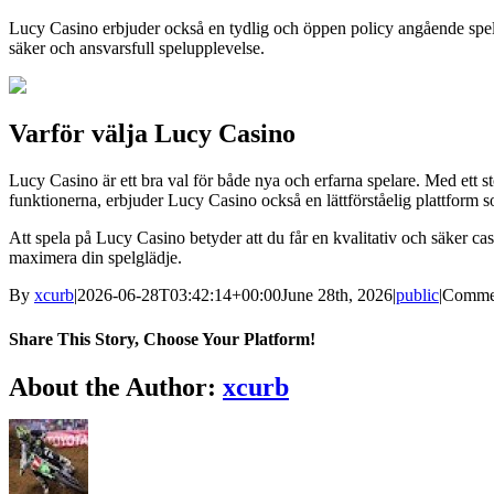
Lucy Casino erbjuder också en tydlig och öppen policy angående spelans
säker och ansvarsfull spelupplevelse.
Varför välja Lucy Casino
Lucy Casino är ett bra val för både nya och erfarna spelare. Med ett st
funktionerna, erbjuder Lucy Casino också en lättförståelig plattform so
Att spela på Lucy Casino betyder att du får en kvalitativ och säker cas
maximera din spelglädje.
By
xcurb
|
2026-06-28T03:42:14+00:00
June 28th, 2026
|
public
|
Commen
Share This Story, Choose Your Platform!
Facebook
Twitter
Reddit
LinkedIn
Tumblr
Pinterest
Vk
Email
About the Author:
xcurb