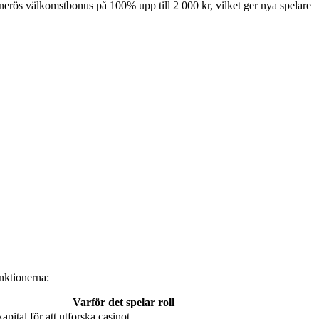
enerös välkomstbonus på 100% upp till 2 000 kr, vilket ger nya spelare
unktionerna:
Varför det spelar roll
apital för att utforska casinot