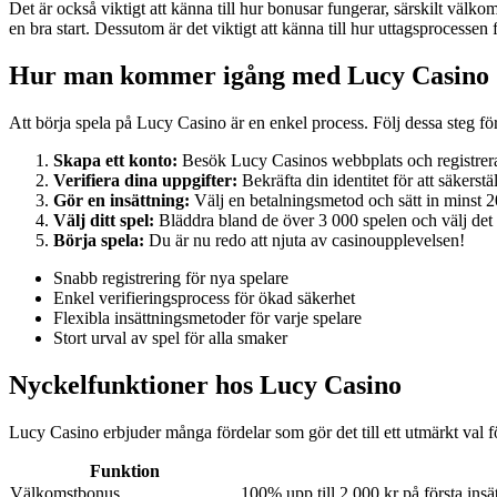
Det är också viktigt att känna till hur bonusar fungerar, särskilt vä
en bra start. Dessutom är det viktigt att känna till hur uttagsprocessen
Hur man kommer igång med Lucy Casino
Att börja spela på Lucy Casino är en enkel process. Följ dessa steg f
Skapa ett konto:
Besök Lucy Casinos webbplats och registrera
Verifiera dina uppgifter:
Bekräfta din identitet för att säkerstä
Gör en insättning:
Välj en betalningsmetod och sätt in minst 2
Välj ditt spel:
Bläddra bland de över 3 000 spelen och välj det s
Börja spela:
Du är nu redo att njuta av casinoupplevelsen!
Snabb registrering för nya spelare
Enkel verifieringsprocess för ökad säkerhet
Flexibla insättningsmetoder för varje spelare
Stort urval av spel för alla smaker
Nyckelfunktioner hos Lucy Casino
Lucy Casino erbjuder många fördelar som gör det till ett utmärkt val f
Funktion
Välkomstbonus
100% upp till 2 000 kr på första insä