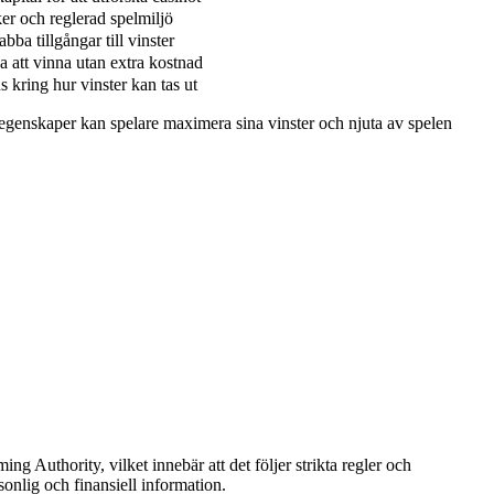
er och reglerad spelmiljö
abba tillgångar till vinster
 att vinna utan extra kostnad
s kring hur vinster kan tas ut
a egenskaper kan spelare maximera sina vinster och njuta av spelen
ng Authority, vilket innebär att det följer strikta regler och
sonlig och finansiell information.