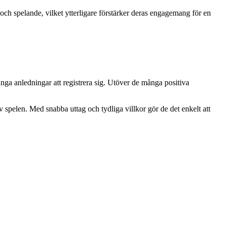
och spelande, vilket ytterligare förstärker deras engagemang för en
ånga anledningar att registrera sig. Utöver de många positiva
av spelen. Med snabba uttag och tydliga villkor gör de det enkelt att