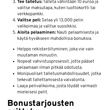
Tee talletus:
Talleta vähintään 10 euroa ja
valitse maksutapa, kuten luottokortti tai
verkkopankki.
Valitse peli:
Selaa yli 13,000 pelin
valikoimaa ja valitse suosikkisi.
Aloita pelaaminen:
Nauti pelaamisesta ja
käytä hyväkseen mahdollisia bonuksia.
Helppo rekisteröityminen, joka vie vain
muutaman minuutin.
Nopeat vahvistusprosessit, jotta pääset
pelaamaan ilman pitkää odotusta.
Monipuoliset talletusmahdollisuudet, jotka
tekevät tallettamisesta vaivatonta.
Laaja pelivalikoima, josta löydät varmasti
mieleisesi pelit.
Bonustarjousten