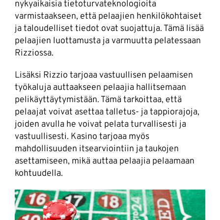
nykyaikaisia tietoturvateknologioita
varmistaakseen, että pelaajien henkilökohtaiset
ja taloudelliset tiedot ovat suojattuja. Tämä lisää
pelaajien luottamusta ja varmuutta pelatessaan
Rizziossa.
Lisäksi Rizzio tarjoaa vastuullisen pelaamisen
työkaluja auttaakseen pelaajia hallitsemaan
pelikäyttäytymistään. Tämä tarkoittaa, että
pelaajat voivat asettaa talletus- ja tappiorajoja,
joiden avulla he voivat pelata turvallisesti ja
vastuullisesti. Kasino tarjoaa myös
mahdollisuuden itsearviointiin ja taukojen
asettamiseen, mikä auttaa pelaajia pelaamaan
kohtuudella.