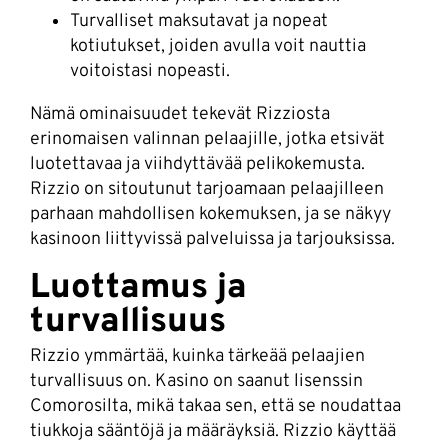
Turvalliset maksutavat ja nopeat
kotiutukset, joiden avulla voit nauttia
voitoistasi nopeasti.
Nämä ominaisuudet tekevät Rizziosta
erinomaisen valinnan pelaajille, jotka etsivät
luotettavaa ja viihdyttävää pelikokemusta.
Rizzio on sitoutunut tarjoamaan pelaajilleen
parhaan mahdollisen kokemuksen, ja se näkyy
kasinoon liittyvissä palveluissa ja tarjouksissa.
Luottamus ja
turvallisuus
Rizzio ymmärtää, kuinka tärkeää pelaajien
turvallisuus on. Kasino on saanut lisenssin
Comorosilta, mikä takaa sen, että se noudattaa
tiukkoja sääntöjä ja määräyksiä. Rizzio käyttää