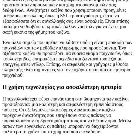
προστασία των προσωπικών και χρηματοοικονομικών σας
δεδομένων. Αναζητήστε καζίνο που χρησιμοποιούν προηγμένες
μεθόδους ασφαλείας, όπως η SSL κρυπτογράφηση, ώστε να
εξασφαλίσετε ότι οι συναλλαγές σας είναι ασφαλείς. Είναι επίσης
σκόπιμο να διαβάσετε κριτικές άλλων χρηστών για να έχετε μια
σαφή εικόνα της φήμης του καζίνο.
Ένα άλλο σημείο που πρέπει να λάβετε υπόψη είναι η ποικιλία των
παιχνιδιών και των μεθόδων πληρωμής που προσφέρονται. Ένα
αξιόπιστο καζίνο θα προσφέρει μια ευρεία γκάμα παιχνιδιών, όπως
κουλοχέρηδες, επιτραπέζια παιχνίδια και ζωντανά τραπέζια με
επαγγελματίες ντίλερ. Επίσης, οι ασφαλείς και γρήγορες μέθοδοι
πληρωμής είναι σημαντικές για την ευχάριστη και άμεση εμπειρία
παιχνιδιού.
Η χρήση τεχνολογίας για ασφαλέστερη εμπειρία
Η τεχνολογία έχει φέρει επανάσταση στη βιομηχανία των καζίνο,
προσφέροντας μια καλύτερη και ασφαλέστερη εμπειρία στους
παίκτες. Οι εξελιγμένες πλατφόρμες διαδικτυακών καζίνο
παρέχουν δυνατότητες που επιτρέπουν στους παίκτες να
παρακολουθούν τη δραστηριότητά τους και να θέτουν όρια. Μέσω
αυτών των εργαλείων, οι παίκτες μπορούν να διαχειρίζονται
καλύτερα το χρόνο και τα χρήματα που επενδύουν.