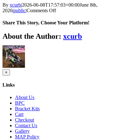
By
xcurb
|
2026-06-08T17:57:03+00:00
June 8th,
on
2026
|
public
|
Comments Off
Responsible
Ways
Share This Story, Choose Your Platform!
to
Enjoy
Facebook
Twitter
Reddit
LinkedIn
Tumblr
Pinterest
Vk
Email
About the Author:
xcurb
Casinos
Worry-
Free
Close
×
product
quick
Links
view
About Us
BPC
Bracket Kits
Cart
Checkout
Contact Us
Gallery
MAP Policy