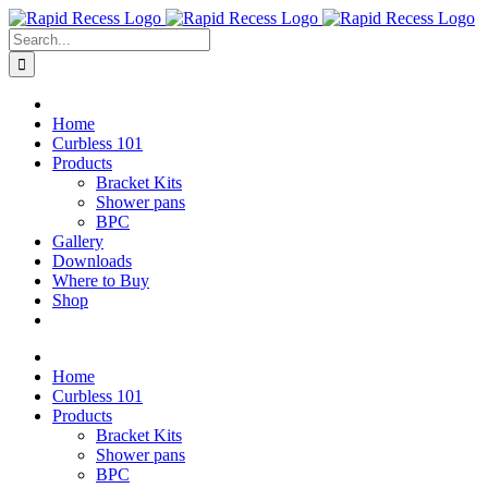
Skip
to
Search
content
for:
Home
Curbless 101
Products
Bracket Kits
Shower pans
BPC
Gallery
Downloads
Where to Buy
Shop
Home
Curbless 101
Products
Bracket Kits
Shower pans
BPC