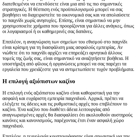
διατεθειμένοι να επενδύσετε είναι μια από τις πιο σημαντικές
στρατηγικές. Η θέσπιση ενός προϋπολογισμού μπορεί να σας
βοηθήσει να διαχειριστείτε τα οικονομικά σας και να απολαύσετε
το παιχνίδι χωρίς ανησυχίες. Επίσης, είναι σημαντικό να μην
χρησιμοποιείτε χρήματα που προορίζονται για άλλες ανάγκες, όπως
οι λογαριασμοί ή οι καθημερινές σας δαπάνες.
Επιπλέον, η αναγνώριση των σημείων του εθισμού στο παιχνίδι
είναι κρίσιμη για τη διασφάλιση μιας ασφαλούς εμπειρίας. Αν
νιώθετε ότι το παιχνίδι αρχίζει να επηρεάζει αρνητικά άλλους
τομείς της ζωής σας, είναι σημαντικό να αναζητήσετε βοήθεια. Η
υποστήριξη από φίλους ή οργανώσεις μπορεί να σας παρέχει τα
εργαλεία που χρειάζεστε για να αντιμετωπίσετε τυχόν προβλήματα.
Η επιλογή αξιόπιστων καζίνο
Η επιλογή ενός αξιόπιστου καζίνο είναι καθοριστική για την
ασφαλή και ευχάριστη εμπειρία παιχνιδιού. Αρχικά, πρέπει να
ελέγξετε τις άδειες και τις ρυθμιστικές αρχές που επιβλέπουν το
καζίνο. Ένα καζίνο που διαθέτει άδεια λειτουργίας από
αναγνωρισμένες αρχές θα διασφαλίσει ότι ακολουθούν αυστηρούς
κανόνες και κανονισμούς, παρέχοντας έτσι έναν ασφαλή χώρο
παιχνιδιού.
Επιπλέον, η τεχνολογία κρυπτογράφησης είναι σημαντική για την