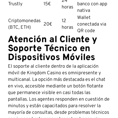
24
Trustly
15€
banco con app
horas
nativa
Wallet
Criptomonedas
12
20€
conectada via
(BTC, ETH)
horas
QR code
Atención al Cliente y
Soporte Técnico en
Dispositivos Móviles
El soporte al cliente dentro de la aplicación
móvil de Kingdom Casino es omnipresente y
multicanal. La opción más destacada es el chat
en vivo, accesible mediante un botón flotante
que permanece visible en casi todas las
pantallas. Los agentes responden en cuestión de
minutos y están capacitados para resolver la
mayoría de consultas, desde problemas técnicos