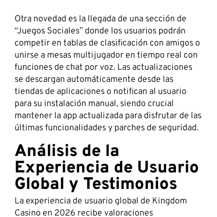
Otra novedad es la llegada de una sección de
“Juegos Sociales” donde los usuarios podrán
competir en tablas de clasificación con amigos o
unirse a mesas multijugador en tiempo real con
funciones de chat por voz. Las actualizaciones
se descargan automáticamente desde las
tiendas de aplicaciones o notifican al usuario
para su instalación manual, siendo crucial
mantener la app actualizada para disfrutar de las
últimas funcionalidades y parches de seguridad.
Análisis de la
Experiencia de Usuario
Global y Testimonios
La experiencia de usuario global de Kingdom
Casino en 2026 recibe valoraciones