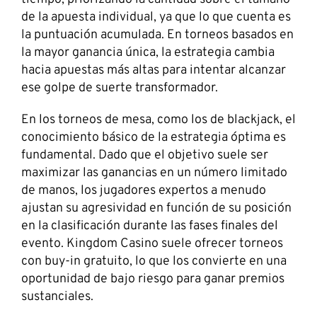
de la apuesta individual, ya que lo que cuenta es
la puntuación acumulada. En torneos basados en
la mayor ganancia única, la estrategia cambia
hacia apuestas más altas para intentar alcanzar
ese golpe de suerte transformador.
En los torneos de mesa, como los de blackjack, el
conocimiento básico de la estrategia óptima es
fundamental. Dado que el objetivo suele ser
maximizar las ganancias en un número limitado
de manos, los jugadores expertos a menudo
ajustan su agresividad en función de su posición
en la clasificación durante las fases finales del
evento. Kingdom Casino suele ofrecer torneos
con buy-in gratuito, lo que los convierte en una
oportunidad de bajo riesgo para ganar premios
sustanciales.