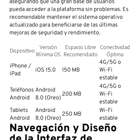
asegurando que una gran base de usuarios
pueda acceder a la plataforma sin problemas. Es
recomendable mantener el sistema operativo
actualizado para beneficiarse de las últimas
mejoras de seguridad y rendimiento.
Versión
Espacio Libre
Conectividad
Dispositivo
Mínima OS
Recomendado
Óptima
4G/5G o
iPhone /
iOS 15.0
150 MB
Wi-Fi
iPad
estable
4G/5G o
Teléfonos
Android
200 MB
Wi-Fi
Android
8.0 (Oreo)
estable
Tablets
Android
Wi-Fi
250 MB
Android
8.0 (Oreo)
estable
Navegación y Diseño
de la Interfaz de