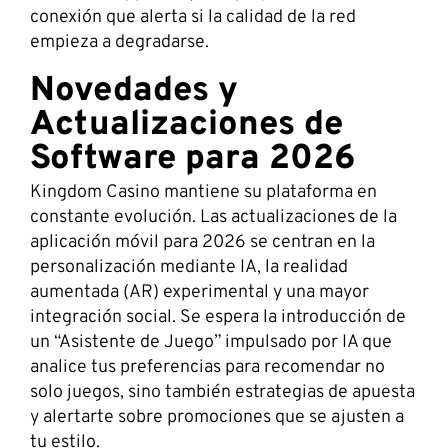
conexión que alerta si la calidad de la red
empieza a degradarse.
Novedades y
Actualizaciones de
Software para 2026
Kingdom Casino mantiene su plataforma en
constante evolución. Las actualizaciones de la
aplicación móvil para 2026 se centran en la
personalización mediante IA, la realidad
aumentada (AR) experimental y una mayor
integración social. Se espera la introducción de
un “Asistente de Juego” impulsado por IA que
analice tus preferencias para recomendar no
solo juegos, sino también estrategias de apuesta
y alertarte sobre promociones que se ajusten a
tu estilo.