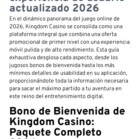
actualizado 2026
En el dinámico panorama del juego online de
2026, Kingdom Casino se consolida como una
plataforma integral que combina una oferta
promocional de primer nivel con una experiencia
móvil pulida y de alto rendimiento. Esta guía
exhaustiva desglosa cada aspecto, desde los
jugosos bonos de bienvenida hasta los más
mínimos detalles de usabilidad en su aplicación,
proporcionándote toda la información necesaria
para sacar el máximo partido a tu aventura en
este reino del entretenimiento digital.
Bono de Bienvenida de
Kingdom Casino:
Paquete Completo