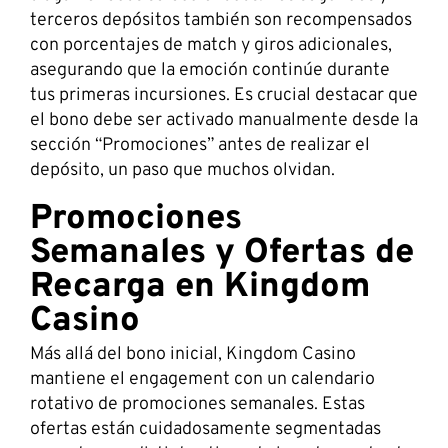
terceros depósitos también son recompensados
con porcentajes de match y giros adicionales,
asegurando que la emoción continúe durante
tus primeras incursiones. Es crucial destacar que
el bono debe ser activado manualmente desde la
sección “Promociones” antes de realizar el
depósito, un paso que muchos olvidan.
Promociones
Semanales y Ofertas de
Recarga en Kingdom
Casino
Más allá del bono inicial, Kingdom Casino
mantiene el engagement con un calendario
rotativo de promociones semanales. Estas
ofertas están cuidadosamente segmentadas