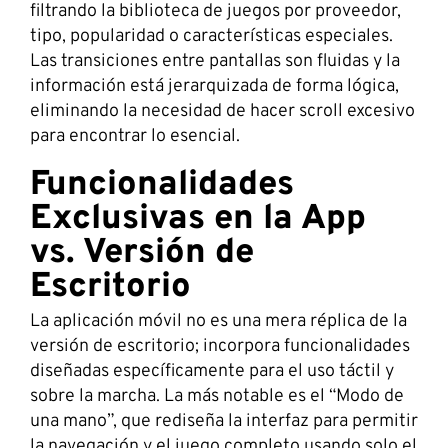
filtrando la biblioteca de juegos por proveedor,
tipo, popularidad o características especiales.
Las transiciones entre pantallas son fluidas y la
información está jerarquizada de forma lógica,
eliminando la necesidad de hacer scroll excesivo
para encontrar lo esencial.
Funcionalidades
Exclusivas en la App
vs. Versión de
Escritorio
La aplicación móvil no es una mera réplica de la
versión de escritorio; incorpora funcionalidades
diseñadas específicamente para el uso táctil y
sobre la marcha. La más notable es el “Modo de
una mano”, que rediseña la interfaz para permitir
la navegación y el juego completo usando solo el