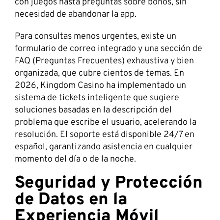
con juegos hasta preguntas sobre bonos, sin
necesidad de abandonar la app.
Para consultas menos urgentes, existe un
formulario de correo integrado y una sección de
FAQ (Preguntas Frecuentes) exhaustiva y bien
organizada, que cubre cientos de temas. En
2026, Kingdom Casino ha implementado un
sistema de tickets inteligente que sugiere
soluciones basadas en la descripción del
problema que escribe el usuario, acelerando la
resolución. El soporte está disponible 24/7 en
español, garantizando asistencia en cualquier
momento del día o de la noche.
Seguridad y Protección
de Datos en la
Experiencia Móvil