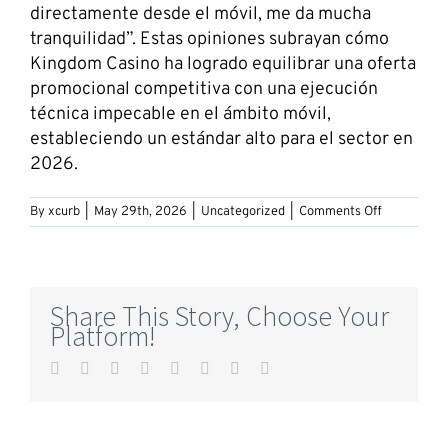
directamente desde el móvil, me da mucha
tranquilidad”. Estas opiniones subrayan cómo
Kingdom Casino ha logrado equilibrar una oferta
promocional competitiva con una ejecución
técnica impecable en el ámbito móvil,
estableciendo un estándar alto para el sector en
2026.
on
By
xcurb
|
May 29th, 2026
|
Uncategorized
|
Comments Off
Programa
de
Fidelidad
VIP
y
Share This Story, Choose Your
Recompens
Platform!
Exclusivas
Facebook
Twitter
Reddit
LinkedIn
Tumblr
Pinterest
Vk
Email