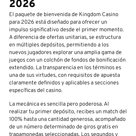
2026
El paquete de bienvenida de Kingdom Casino
para 2026 está diseñado para ofrecer un
impulso significativo desde el primer momento.
A diferencia de ofertas unitarias, se estructura
en múltiples depósitos, permitiendo a los
nuevos jugadores explorar una amplia gama de
juegos con un colchón de fondos de bonificación
extendido. La transparencia en los términos es
una de sus virtudes, con requisitos de apuesta
claramente definidos y aplicables a secciones
específicas del casino.
La mecánica es sencilla pero poderosa. Al
realizar tu primer depósito, recibes un match del
100% hasta una cantidad generosa, acompañado
de un número determinado de giros gratis en
tragamonedas seleccionadas. Los segundos y