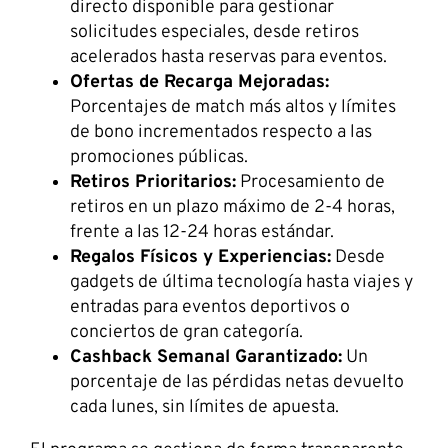
directo disponible para gestionar
solicitudes especiales, desde retiros
acelerados hasta reservas para eventos.
Ofertas de Recarga Mejoradas:
Porcentajes de match más altos y límites
de bono incrementados respecto a las
promociones públicas.
Retiros Prioritarios:
Procesamiento de
retiros en un plazo máximo de 2-4 horas,
frente a las 12-24 horas estándar.
Regalos Físicos y Experiencias:
Desde
gadgets de última tecnología hasta viajes y
entradas para eventos deportivos o
conciertos de gran categoría.
Cashback Semanal Garantizado:
Un
porcentaje de las pérdidas netas devuelto
cada lunes, sin límites de apuesta.