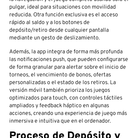
pulgar, ideal para situaciones con movilidad
reducida. Otra función exclusiva es el acceso
rápido al saldo y a los botones de
depósito/retiro desde cualquier pantalla
mediante un gesto de deslizamiento.
Además, la app integra de forma más profunda
las notificaciones push, que pueden configurarse
de forma granular para alertar sobre el inicio de
torneos, el vencimiento de bonos, ofertas
personalizadas o el estado de los retiros. La
versión móvil también prioriza los juegos
optimizados para touch, con controles táctiles
ampliados y feedback háptico en algunas
acciones, creando una experiencia de juego más
inmersiva e intuitiva que en el ordenador.
Proceso de Depósito y