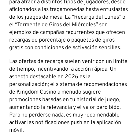
para atraer a distintos tipos de jugadores, desde
aficionados a las tragamonedas hasta entusiastas
de los juegos de mesa. La “Recarga del Lunes” o
el “Tormenta de Giros del Miércoles” son
ejemplos de campañas recurrentes que ofrecen
recargas de porcentaje o paquetes de giros
gratis con condiciones de activación sencillas.
Las ofertas de recarga suelen venir con un límite
de tiempo, incentivando la acción rápida. Un
aspecto destacable en 2026 es la
personalización; el sistema de recomendaciones
de Kingdom Casino a menudo sugiere
promociones basadas en tu historial de juego,
aumentando la relevancia y el valor percibido.
Para no perderse nada, es muy recomendable
activar las notificaciones push en la aplicación
móvil.