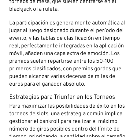
torneos de mesa, que suelen centrarse en el
blackjack o la ruleta.
La participación es generalmente automática al
jugar al juego designado durante el período del
evento, y las tablas de clasificación en tiempo
real, perfectamente integradas en la aplicación
móvil, añaden una capa extra de emoción. Los
premios suelen repartirse entre los 50-100
primeros clasificados, con premios gordos que
pueden alcanzar varias decenas de miles de
euros para el ganador absoluto.
Estrategias para Triunfar en los Torneos
Para maximizar las posibilidades de éxito en los
torneos de slots, una estrategia común implica
gestionar el bankroll para realizar el máximo
número de giros posibles dentro del límite de
tiempo, priorizando la cantidad sobre el tamaño