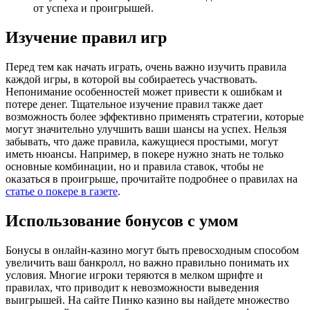
от успеха и проигрышей.
Изучение правил игр
Перед тем как начать играть, очень важно изучить правила
каждой игры, в которой вы собираетесь участвовать.
Непонимание особенностей может привести к ошибкам и
потере денег. Тщательное изучение правил также дает
возможность более эффективно применять стратегии, которые
могут значительно улучшить ваши шансы на успех. Нельзя
забывать, что даже правила, кажущиеся простыми, могут
иметь нюансы. Например, в покере нужно знать не только
основные комбинации, но и правила ставок, чтобы не
оказаться в проигрыше, прочитайте подробнее о правилах на
статье о покере в газете
.
Использование бонусов с умом
Бонусы в онлайн-казино могут быть превосходным способом
увеличить ваш банкролл, но важно правильно понимать их
условия. Многие игроки теряются в мелком шрифте и
правилах, что приводит к невозможности выведения
выигрышей. На сайте Пинко казино вы найдете множество