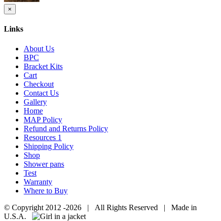
Close
×
product
quick
Links
view
About Us
BPC
Bracket Kits
Cart
Checkout
Contact Us
Gallery
Home
MAP Policy
Refund and Returns Policy
Resources 1
Shipping Policy
Shop
Shower pans
Test
Warranty
Where to Buy
© Copyright 2012 -
2026 | All Rights Reserved | Made in
U.S.A.