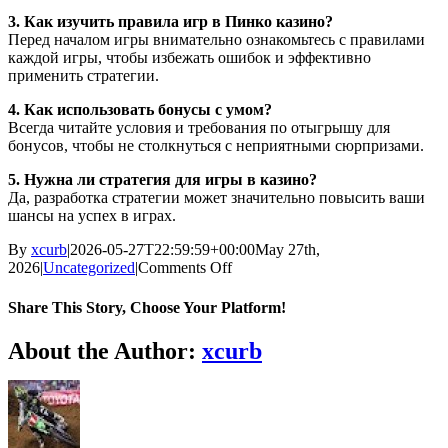
3. Как изучить правила игр в Пинко казино?
Перед началом игры внимательно ознакомьтесь с правилами
каждой игры, чтобы избежать ошибок и эффективно
применить стратегии.
4. Как использовать бонусы с умом?
Всегда читайте условия и требования по отыгрышу для
бонусов, чтобы не столкнуться с неприятными сюрпризами.
5. Нужна ли стратегия для игры в казино?
Да, разработка стратегии может значительно повысить ваши
шансы на успех в играх.
By
xcurb
|
2026-05-27T22:59:59+00:00
May 27th,
on
2026
|
Uncategorized
|
Comments Off
Пинко
казино
Share This Story, Choose Your Platform!
официальный
сайт:
Facebook
Twitter
Reddit
LinkedIn
Tumblr
Pinterest
Vk
Email
About the Author:
xcurb
Как
избежать
распространенных
ошибок