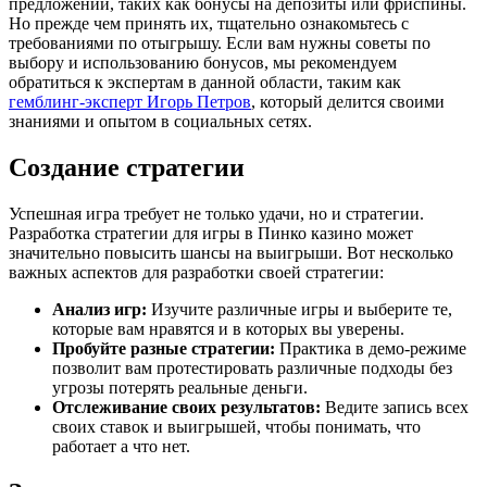
предложений, таких как бонусы на депозиты или фриспины.
Но прежде чем принять их, тщательно ознакомьтесь с
требованиями по отыгрышу. Если вам нужны советы по
выбору и использованию бонусов, мы рекомендуем
обратиться к экспертам в данной области, таким как
гемблинг-эксперт Игорь Петров
, который делится своими
знаниями и опытом в социальных сетях.
Создание стратегии
Успешная игра требует не только удачи, но и стратегии.
Разработка стратегии для игры в Пинко казино может
значительно повысить шансы на выигрыши. Вот несколько
важных аспектов для разработки своей стратегии:
Анализ игр:
Изучите различные игры и выберите те,
которые вам нравятся и в которых вы уверены.
Пробуйте разные стратегии:
Практика в демо-режиме
позволит вам протестировать различные подходы без
угрозы потерять реальные деньги.
Отслеживание своих результатов:
Ведите запись всех
своих ставок и выигрышей, чтобы понимать, что
работает а что нет.