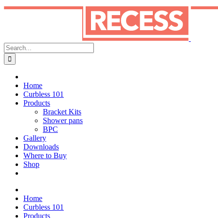
Skip
to
content
Search
for:
Home
Curbless 101
Products
Bracket Kits
Shower pans
BPC
Gallery
Downloads
Where to Buy
Shop
Home
Curbless 101
Products