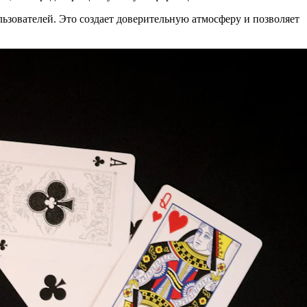
зователей. Это создает доверительную атмосферу и позволяет