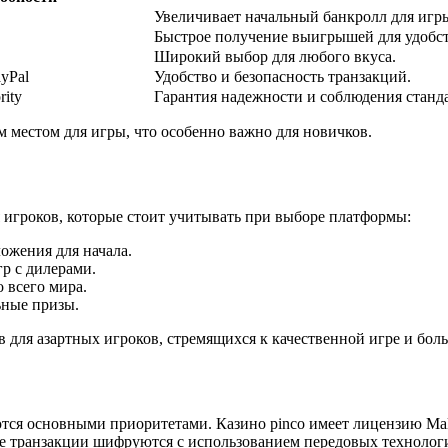
Увеличивает начальный банкролл для игр
Быстрое получение выигрышей для удобст
Широкий выбор для любого вкуса.
ayPal
Удобство и безопасность транзакций.
rity
Гарантия надежности и соблюдения станд
 местом для игры, что особенно важно для новичков.
я игроков, которые стоит учитывать при выборе платформы:
ожения для начала.
р с дилерами.
 всего мира.
ьные призы.
в для азартных игроков, стремящихся к качественной игре и б
яются основными приоритетами. Казино pinco имеет лицензию Mal
се транзакции шифруются с использованием передовых технолог