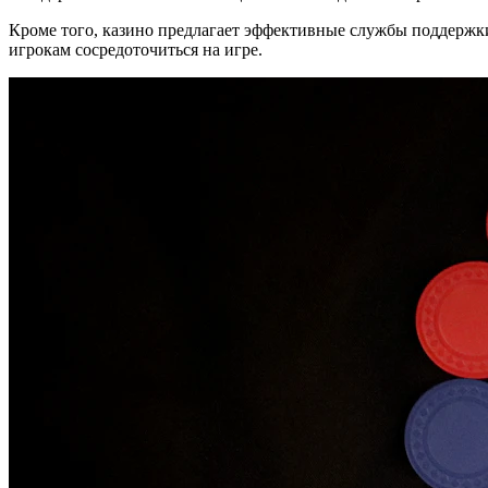
Кроме того, казино предлагает эффективные службы поддержки
игрокам сосредоточиться на игре.