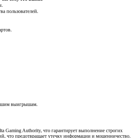
ы.
ва пользователей.
артов.
ольшим выигрышам.
ta Gaming Authority, что гарантирует выполнение строгих
ий, что предотвращает утечку информации и мошенничество.