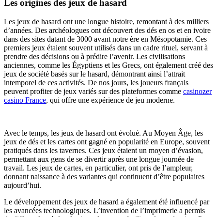
Les origines des jeux de hasard
Les jeux de hasard ont une longue histoire, remontant à des milliers
d’années. Des archéologues ont découvert des dés en os et en ivoire
dans des sites datant de 3000 avant notre ère en Mésopotamie. Ces
premiers jeux étaient souvent utilisés dans un cadre rituel, servant à
prendre des décisions ou à prédire l’avenir. Les civilisations
anciennes, comme les Égyptiens et les Grecs, ont également créé des
jeux de société basés sur le hasard, démontrant ainsi l’attrait
intemporel de ces activités. De nos jours, les joueurs français
peuvent profiter de jeux variés sur des plateformes comme
casinozer
casino France
, qui offre une expérience de jeu moderne.
Avec le temps, les jeux de hasard ont évolué. Au Moyen Âge, les
jeux de dés et les cartes ont gagné en popularité en Europe, souvent
pratiqués dans les tavernes. Ces jeux étaient un moyen d’évasion,
permettant aux gens de se divertir après une longue journée de
travail. Les jeux de cartes, en particulier, ont pris de l’ampleur,
donnant naissance à des variantes qui continuent d’être populaires
aujourd’hui.
Le développement des jeux de hasard a également été influencé par
les avancées technologiques. L’invention de l’imprimerie a permis