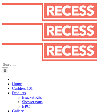
Skip
to
content
Search
for:
Home
Curbless 101
Products
Bracket Kits
Shower pans
BPC
Gallery