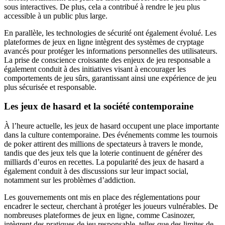
sous interactives. De plus, cela a contribué à rendre le jeu plus
accessible à un public plus large.
En parallèle, les technologies de sécurité ont également évolué. Les
plateformes de jeux en ligne intègrent des systèmes de cryptage
avancés pour protéger les informations personnelles des utilisateurs.
La prise de conscience croissante des enjeux de jeu responsable a
également conduit à des initiatives visant à encourager les
comportements de jeu sûrs, garantissant ainsi une expérience de jeu
plus sécurisée et responsable.
Les jeux de hasard et la société contemporaine
À l’heure actuelle, les jeux de hasard occupent une place importante
dans la culture contemporaine. Des événements comme les tournois
de poker attirent des millions de spectateurs à travers le monde,
tandis que des jeux tels que la loterie continuent de générer des
milliards d’euros en recettes. La popularité des jeux de hasard a
également conduit à des discussions sur leur impact social,
notamment sur les problèmes d’addiction.
Les gouvernements ont mis en place des réglementations pour
encadrer le secteur, cherchant à protéger les joueurs vulnérables. De
nombreuses plateformes de jeux en ligne, comme Casinozer,
intègrent des pratiques de jeu responsable, telles que des limites de