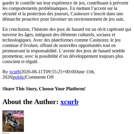
garder le contrôle sur leur expérience de jeu, contribuant à prévenir
les comportements problématiques. En mettant l’accent sur la
sécurité et la protection des joueurs, Casinozer s’inscrit dans une
démarche proactive pour favoriser un environnement de jeu sain.
En conclusion, l’histoire des jeux de hasard est un récit captivant qui
traverse les âges, intégrant des éléments culturels, sociaux et
technologiques. Avec des plateformes comme Casinozer, le jeu
continue d’évoluer, offrant de nouvelles opportunités tout en
promouvant la responsabilité. L’avenir des jeux de hasard semble
prometteur, avec la possibilité d’un développement toujours plus
conscient et régulé.
By
xcurb
|
2026-06-11T09:55:25+00:00
June 11th,
on
2026
|
public
|
Comments Off
L'histoire
fascinante
Share This Story, Choose Your Platform!
des
jeux
Facebook
Twitter
Reddit
LinkedIn
Tumblr
Pinterest
Vk
Email
About the Author:
xcurb
de
hasard
à
travers
les
âges