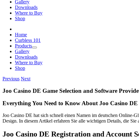
Gallery
Downloads
Where to Buy
Shop
Home
Curbless 101
Products
Gallery
Downloads
Where to Buy
Shop
Previous
Next
Joo Casino DE Game Selection and Software Provide
Everything You Need to Know About Joo Casino DE
Joo Casino DE hat sich schnell einen Namen im deutschen Online-Glü
Design. In diesem Artikel erfahren Sie alle wichtigen Details, die Sie 
Joo Casino DE Registration and Account S