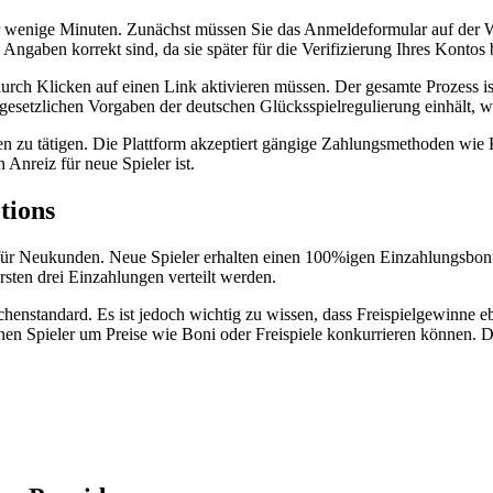
ur wenige Minuten. Zunächst müssen Sie das Anmeldeformular auf der 
Angaben korrekt sind, da sie später für die Verifizierung Ihres Kontos
urch Klicken auf einen Link aktivieren müssen. Der gesamte Prozess is
esetzlichen Vorgaben der deutschen Glücksspielregulierung einhält, wes
en zu tätigen. Die Plattform akzeptiert gängige Zahlungsmethoden wie
 Anreiz für neue Spieler ist.
tions
ür Neukunden. Neue Spieler erhalten einen 100%igen Einzahlungsbonus
 ersten drei Einzahlungen verteilt werden.
nstandard. Es ist jedoch wichtig zu wissen, dass Freispielgewinne eb
 Spieler um Preise wie Boni oder Freispiele konkurrieren können. Die 