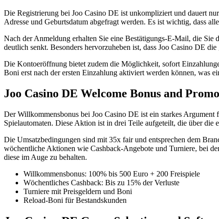
Die Registrierung bei Joo Casino DE ist unkompliziert und dauert n
Adresse und Geburtsdatum abgefragt werden. Es ist wichtig, dass alle 
Nach der Anmeldung erhalten Sie eine Bestätigungs-E-Mail, die Sie d
deutlich senkt. Besonders hervorzuheben ist, dass Joo Casino DE die g
Die Kontoeröffnung bietet zudem die Möglichkeit, sofort Einzahlung
Boni erst nach der ersten Einzahlung aktiviert werden können, was ein
Joo Casino DE Welcome Bonus and Promo
Der Willkommensbonus bei Joo Casino DE ist ein starkes Argument f
Spielautomaten. Diese Aktion ist in drei Teile aufgeteilt, die über die
Die Umsatzbedingungen sind mit 35x fair und entsprechen dem Branche
wöchentliche Aktionen wie Cashback-Angebote und Turniere, bei denen
diese im Auge zu behalten.
Willkommensbonus: 100% bis 500 Euro + 200 Freispiele
Wöchentliches Cashback: Bis zu 15% der Verluste
Turniere mit Preisgeldern und Boni
Reload-Boni für Bestandskunden