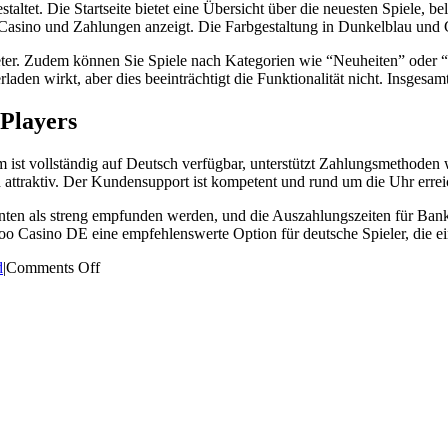
altet. Die Startseite bietet eine Übersicht über die neuesten Spiele, b
ve-Casino und Zahlungen anzeigt. Die Farbgestaltung in Dunkelblau und
er. Zudem können Sie Spiele nach Kategorien wie “Neuheiten” oder “Jack
laden wirkt, aber dies beeinträchtigt die Funktionalität nicht. Insgesa
Players
rm ist vollständig auf Deutsch verfügbar, unterstützt Zahlungsmethoden
d attraktiv. Der Kundensupport ist kompetent und rund um die Uhr errei
ten als streng empfunden werden, und die Auszahlungszeiten für Bankü
 Joo Casino DE eine empfehlenswerte Option für deutsche Spieler, die e
on
d
|
Comments Off
Joo
Casino
DE
Game
Selection
and
Software
Providers