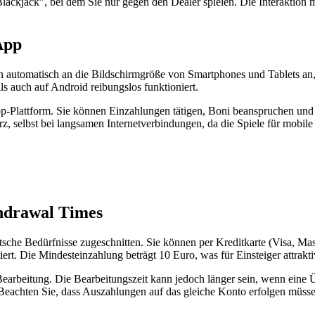
lackjack”, bei dem Sie nur gegen den Dealer spielen. Die Interaktion m
App
ich automatisch an die Bildschirmgröße von Smartphones und Tablets an
ls auch auf Android reibungslos funktioniert.
p-Plattform. Sie können Einzahlungen tätigen, Boni beanspruchen und 
rz, selbst bei langsamen Internetverbindungen, da die Spiele für mobil
hdrawal Times
che Bedürfnisse zugeschnitten. Sie können per Kreditkarte (Visa, Mast
. Die Mindesteinzahlung beträgt 10 Euro, was für Einsteiger attraktiv
rbeitung. Die Bearbeitungszeit kann jedoch länger sein, wenn eine Über
achten Sie, dass Auszahlungen auf das gleiche Konto erfolgen müssen