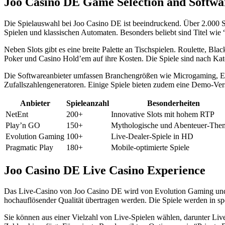
Joo Casino DE Game Selection and Softwa
Die Spielauswahl bei Joo Casino DE ist beeindruckend. Über 2.000 Sp
Spielen und klassischen Automaten. Besonders beliebt sind Titel wi
Neben Slots gibt es eine breite Palette an Tischspielen. Roulette, B
Poker und Casino Hold’em auf ihre Kosten. Die Spiele sind nach Katego
Die Softwareanbieter umfassen Branchengrößen wie Microgaming, Evol
Zufallszahlengeneratoren. Einige Spiele bieten zudem eine Demo-Vers
Anbieter
Spieleanzahl
Besonderheiten
NetEnt
200+
Innovative Slots mit hohem RTP
Play’n GO
150+
Mythologische und Abenteuer-The
Evolution Gaming
100+
Live-Dealer-Spiele in HD
Pragmatic Play
180+
Mobile-optimierte Spiele
Joo Casino DE Live Casino Experience
Das Live-Casino von Joo Casino DE wird von Evolution Gaming und P
hochauflösender Qualität übertragen werden. Die Spiele werden in spe
Sie können aus einer Vielzahl von Live-Spielen wählen, darunter Live