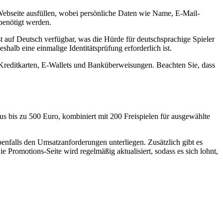
Webseite ausfüllen, wobei persönliche Daten wie Name, E-Mail-
 benötigt werden.
t auf Deutsch verfügbar, was die Hürde für deutschsprachige Spieler
halb eine einmalige Identitätsprüfung erforderlich ist.
 Kreditkarten, E-Wallets und Banküberweisungen. Beachten Sie, dass
 bis zu 500 Euro, kombiniert mit 200 Freispielen für ausgewählte
enfalls den Umsatzanforderungen unterliegen. Zusätzlich gibt es
Promotions-Seite wird regelmäßig aktualisiert, sodass es sich lohnt,