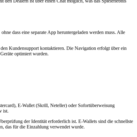
it den Dealern ist über einen Chat möglich, was das Spielerlebnis
, ohne dass eine separate App heruntergeladen werden muss. Alle
den Kundensupport kontaktieren. Die Navigation erfolgt über ein
e Geräte optimiert wurden.
ercard), E-Wallet (Skrill, Neteller) oder Sofortüberweisung
 ist.
prüfung der Identität erforderlich ist. E-Wallets sind die schnellste
, das für die Einzahlung verwendet wurde.