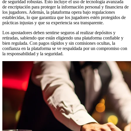
de seguridad robustas. Esto incluye el uso de tecnología avanzada
de encriptación para proteger la información personal y financiera de
los jugadores. Además, la plataforma opera bajo regulaciones
establecidas, lo que garantiza que los jugadores estén protegidos de
prácticas injustas y que su experiencia sea transparente.
Los apostadores deben sentirse seguros al realizar depósitos y
retiradas, sabiendo que están eligiendo una plataforma confiable y
bien regulada. Con pagos rápidos y sin comisiones ocultas, la
confianza en la plataforma se ve respaldada por un compromiso con
la responsabilidad y la seguridad.