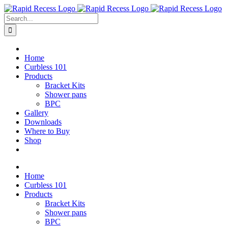
Skip
to
Search
content
for:
Home
Curbless 101
Products
Bracket Kits
Shower pans
BPC
Gallery
Downloads
Where to Buy
Shop
Home
Curbless 101
Products
Bracket Kits
Shower pans
BPC