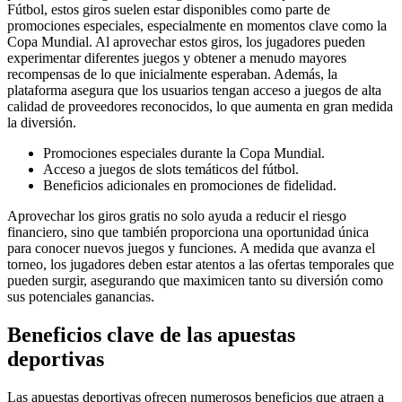
Fútbol, estos giros suelen estar disponibles como parte de
promociones especiales, especialmente en momentos clave como la
Copa Mundial. Al aprovechar estos giros, los jugadores pueden
experimentar diferentes juegos y obtener a menudo mayores
recompensas de lo que inicialmente esperaban. Además, la
plataforma asegura que los usuarios tengan acceso a juegos de alta
calidad de proveedores reconocidos, lo que aumenta en gran medida
la diversión.
Promociones especiales durante la Copa Mundial.
Acceso a juegos de slots temáticos del fútbol.
Beneficios adicionales en promociones de fidelidad.
Aprovechar los giros gratis no solo ayuda a reducir el riesgo
financiero, sino que también proporciona una oportunidad única
para conocer nuevos juegos y funciones. A medida que avanza el
torneo, los jugadores deben estar atentos a las ofertas temporales que
pueden surgir, asegurando que maximicen tanto su diversión como
sus potenciales ganancias.
Beneficios clave de las apuestas
deportivas
Las apuestas deportivas ofrecen numerosos beneficios que atraen a