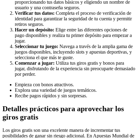
proporcionando tus datos básicos y eligiendo un nombre de
usuario y una contraseña seguros.
Verificar tus datos:
Completa el proceso de verificación de
identidad para garantizar la seguridad de tu cuenta y permitir
retiros seguros.
Hacer un depósito:
Elige entre las diferentes opciones de
pago disponibles y realiza tu primer depósito para empezar a
jugar.
Seleccionar tu juego:
Navega a través de la amplia gama de
juegos disponibles, incluyendo slots y apuestas deportivas, y
selecciona el que más te guste.
Comenzar a jugar:
Utiliza tus giros gratis y bonos para
jugar, disfrutando de la experiencia sin preocuparte demasiado
por perder.
Empieza con bonos atractivos.
Explora una variedad de juegos temáticos.
Recibe pagos rápidos y sin sorpresas.
Detalles prácticos para aprovechar los
giros gratis
Los giros gratis son una excelente manera de incrementar tus
posibilidades de ganar sin riesgo adicional. En Apuestas Mundial de