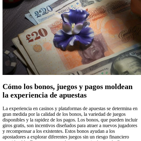
Cómo los bonos, juegos y pagos moldean
la experiencia de apuestas
La experiencia en casinos y plataformas de apuestas se determina en
gran medida por la calidad de los bonos, la variedad de juegos
disponibles y la rapidez de los pagos. Los bonos, que pueden incluir
giros gratis, son incentivos diseñados para atraer a nuevos jugadores
y recompensar a los existentes. Estos bonos ayudan a los
apostadores a explorar diferentes juegos sin un riesgo financiero