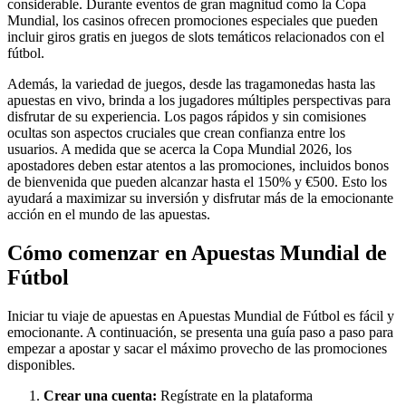
considerable. Durante eventos de gran magnitud como la Copa
Mundial, los casinos ofrecen promociones especiales que pueden
incluir giros gratis en juegos de slots temáticos relacionados con el
fútbol.
Además, la variedad de juegos, desde las tragamonedas hasta las
apuestas en vivo, brinda a los jugadores múltiples perspectivas para
disfrutar de su experiencia. Los pagos rápidos y sin comisiones
ocultas son aspectos cruciales que crean confianza entre los
usuarios. A medida que se acerca la Copa Mundial 2026, los
apostadores deben estar atentos a las promociones, incluidos bonos
de bienvenida que pueden alcanzar hasta el 150% y €500. Esto los
ayudará a maximizar su inversión y disfrutar más de la emocionante
acción en el mundo de las apuestas.
Cómo comenzar en Apuestas Mundial de
Fútbol
Iniciar tu viaje de apuestas en Apuestas Mundial de Fútbol es fácil y
emocionante. A continuación, se presenta una guía paso a paso para
empezar a apostar y sacar el máximo provecho de las promociones
disponibles.
Crear una cuenta:
Regístrate en la plataforma